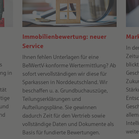
Immobilienbewertung: neuer
Mark
Service
In de
Zeitu
Ihnen fehlen Unterlagen für eine
s
blick
BelWertV-konforme Wertermittlung? Ab
ng in
Gesch
sofort vervollständigen wir diese für
Zukun
Sparkassen in Norddeutschland. Wir
tät
Stärk
beschaffen u. a. Grundbuchauszüge,
tige
Entsc
Teilungserklärungen und
 und
Gesch
Aufteilungspläne. Sie gewinnen
und
allem
dadurch Zeit für den Vertrieb sowie
Intel
vollständige Daten und Dokumente als
weite
Basis für fundierte Bewertungen.