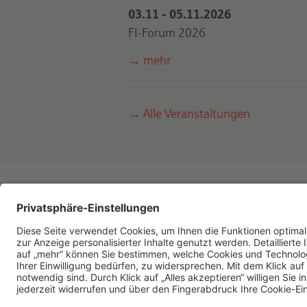
03.11
-
05.11.2026
FI-Forum 2026
mehr
Alle Veranstaltungen
Seite drucken
nach obe
Impressum
Datenschutz
Lieferke