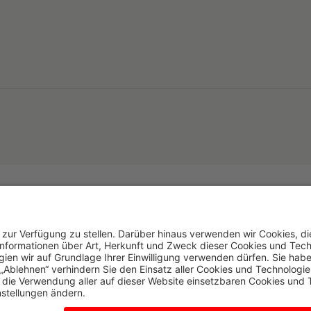
n
ttensorgfaltspflichtengesetz