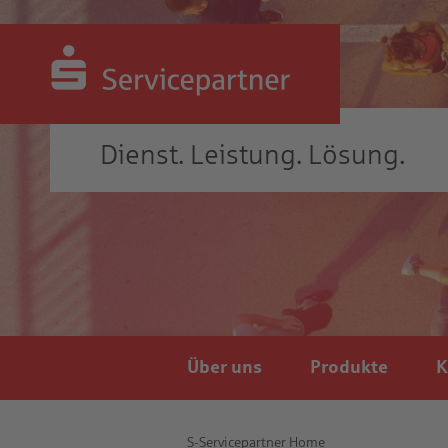
Dienst. Leistung. Lösung.
Hauptnavigation
Über uns
Produkte
K
Brotkrumen-
S-Servicepartner Home